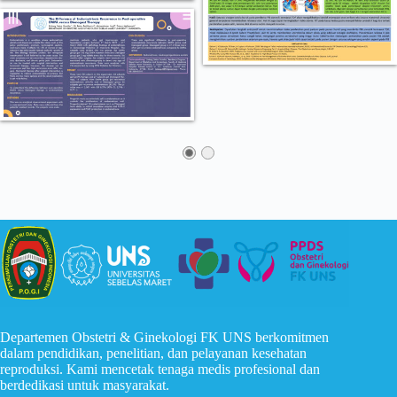
Departemen Obstetri & Ginekologi FK UNS berkomitmen
dalam pendidikan, penelitian, dan pelayanan kesehatan
reproduksi. Kami mencetak tenaga medis profesional dan
berdedikasi untuk masyarakat.